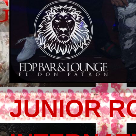
JUNIOR R