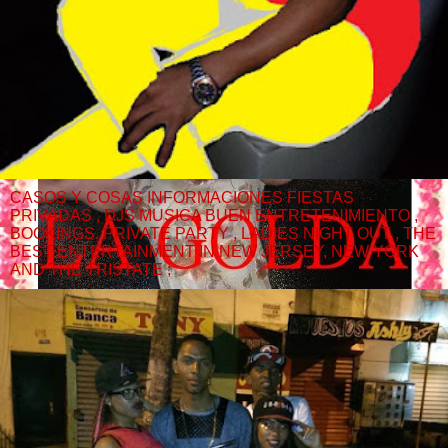
CASOS Y COSAS INFORMACIONES FIESTAS
PRIVADAS , DJS MUSICA BUEN ENTRETENIMIENTO ,
BOOKINGS. PRIVATE PARTY , LADIES NIGHT OUT , THE
BEST ENTERTAINMENT IN NEW JERSEY, NEW YORK
AND THE TRISTATE ;