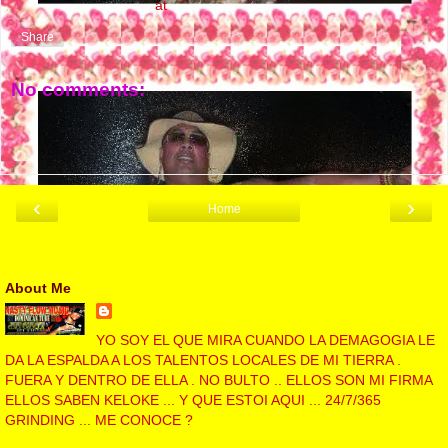
NASTY FLOW MUSIC
at
10:13 PM
Share
No comments:
Post a Comment
‹
›
Home
View web version
About Me
NASTY FLOW MUSIC
YO SOY EL QUE MIRA CUANDO LA DEMAGOGIA LE
DA LA ESPALDA A LOS TALENTOS LOCALES DE MI TIERRA .
FUERA Y DENTRO DE ELLA . NO BULTO .. ELLOS SON MI FIRMA
ELLOS SABEN KELOKE ... Y QUE ESTOI AQUI ... 24/7/365
GRINDING ... ME CONOCE ?
View my complete profile