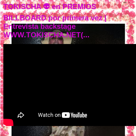
TOKISCHA 👽 en PREMIOS
BILLBOARD por primera vez |
Entrevista backstage
WWW.TOKISCHA.NET(...