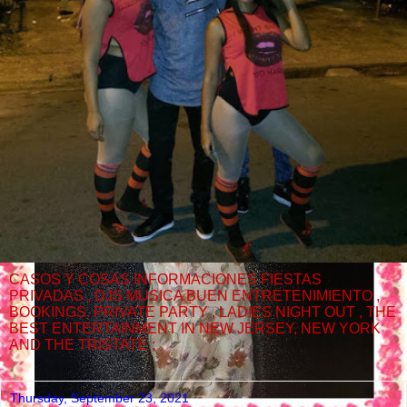
CASOS Y COSAS INFORMACIONES FIESTAS
PRIVADAS , DJS MUSICA BUEN ENTRETENIMIENTO ,
BOOKINGS. PRIVATE PARTY , LADIES NIGHT OUT , THE
BEST ENTERTAINMENT IN NEW JERSEY, NEW YORK
AND THE TRISTATE ;
Thursday, September 23, 2021