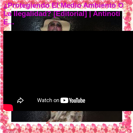
¿Protegiendo El Medio Ambiento O
La Ilegalidad? [Editorial] | Antinoti
E...
NASTY FLOW MUSIC
at
9:32 AM
Share