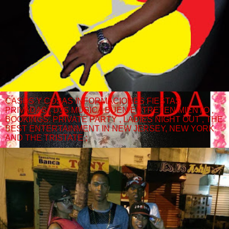
CASOS Y COSAS INFORMACIONES FIESTAS
PRIVADAS , DJS MUSICA BUEN ENTRETENIMIENTO ,
BOOKINGS. PRIVATE PARTY , LADIES NIGHT OUT , THE
BEST ENTERTAINMENT IN NEW JERSEY, NEW YORK
AND THE TRISTATE ;