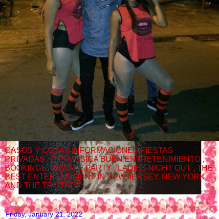
CASOS Y COSAS INFORMACIONES FIESTAS
PRIVADAS , DJS MUSICA BUEN ENTRETENIMIENTO ,
BOOKINGS. PRIVATE PARTY , LADIES NIGHT OUT , THE
BEST ENTERTAINMENT IN NEW JERSEY, NEW YORK
AND THE TRISTATE ;
Friday, January 21, 2022