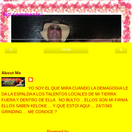
No comments:
Post a Comment
‹
›
Home
View web version
About Me
NASTY FLOW MUSIC
YO SOY EL QUE MIRA CUANDO LA DEMAGOGIA LE
DA LA ESPALDA A LOS TALENTOS LOCALES DE MI TIERRA .
FUERA Y DENTRO DE ELLA . NO BULTO .. ELLOS SON MI FIRMA
ELLOS SABEN KELOKE ... Y QUE ESTOI AQUI ... 24/7/365
GRINDING ... ME CONOCE ?
View my complete profile
Powered by
Blogger
.