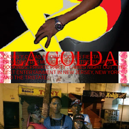
CASOS Y COSAS INFORMACIONES FIESTAS
PRIVADAS , DJS MUSICA BUEN ENTRETENIMIENTO ,
BOOKINGS. PRIVATE PARTY , LADIES NIGHT OUT , THE
BEST ENTERTAINMENT IN NEW JERSEY, NEW YORK
AND THE TRISTATE ;