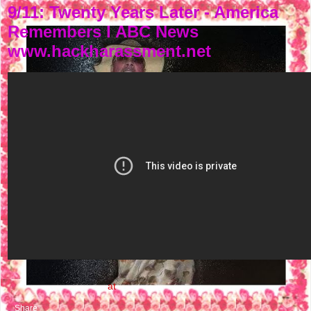
9/11: Twenty Years Later - America
Remembers I ABC News
www.hackharassment.net
NASTY FLOW MUSIC
at
9:12 PM
Share