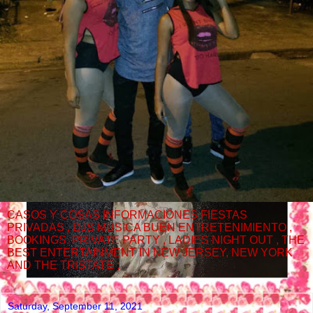
CASOS Y COSAS INFORMACIONES FIESTAS
PRIVADAS , DJS MUSICA BUEN ENTRETENIMIENTO ,
BOOKINGS. PRIVATE PARTY , LADIES NIGHT OUT , THE
BEST ENTERTAINMENT IN NEW JERSEY, NEW YORK
AND THE TRISTATE ;
Saturday, September 11, 2021