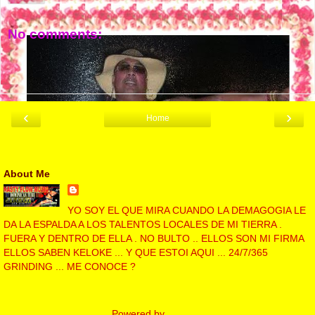
No comments:
Post a Comment
‹
›
Home
View web version
About Me
NASTY FLOW MUSIC
YO SOY EL QUE MIRA CUANDO LA DEMAGOGIA LE
DA LA ESPALDA A LOS TALENTOS LOCALES DE MI TIERRA .
FUERA Y DENTRO DE ELLA . NO BULTO .. ELLOS SON MI FIRMA
ELLOS SABEN KELOKE ... Y QUE ESTOI AQUI ... 24/7/365
GRINDING ... ME CONOCE ?
View my complete profile
Powered by
Blogger
.