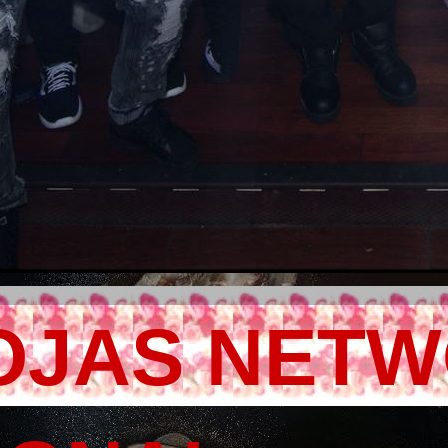
OJAS NETW