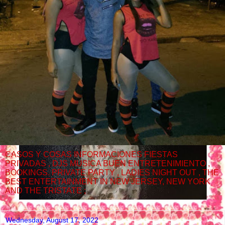
CASOS Y COSAS INFORMACIONES FIESTAS
PRIVADAS , DJS MUSICA BUEN ENTRETENIMIENTO ,
BOOKINGS. PRIVATE PARTY , LADIES NIGHT OUT , THE
BEST ENTERTAINMENT IN NEW JERSEY, NEW YORK
AND THE TRISTATE ;
Wednesday, August 17, 2022