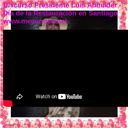
Discurso Presidente Luis Abinader -
Día de la Restauración en Santiago
www.meconoce.net
NASTY FLOW MUSIC
at
1:50 PM
Share