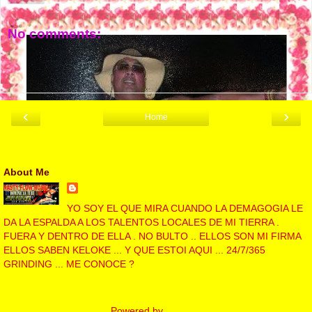
No comments:
Post a Comment
‹
›
Home
View web version
About Me
NASTY FLOW MUSIC
YO SOY EL QUE MIRA CUANDO LA DEMAGOGIA LE
DA LA ESPALDA A LOS TALENTOS LOCALES DE MI TIERRA .
FUERA Y DENTRO DE ELLA . NO BULTO .. ELLOS SON MI FIRMA
ELLOS SABEN KELOKE ... Y QUE ESTOI AQUI ... 24/7/365
GRINDING ... ME CONOCE ?
View my complete profile
Powered by
Blogger
.