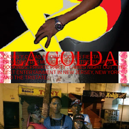
CASOS Y COSAS INFORMACIONES FIESTAS
PRIVADAS , DJS MUSICA BUEN ENTRETENIMIENTO ,
BOOKINGS. PRIVATE PARTY , LADIES NIGHT OUT , THE
BEST ENTERTAINMENT IN NEW JERSEY, NEW YORK
AND THE TRISTATE ;