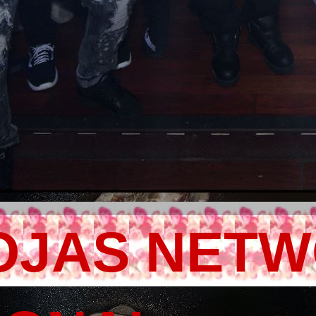
OJAS NETW