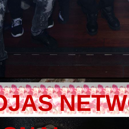
OJAS NETW