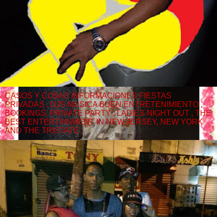
CASOS Y COSAS INFORMACIONES FIESTAS
PRIVADAS , DJS MUSICA BUEN ENTRETENIMIENTO ,
BOOKINGS. PRIVATE PARTY , LADIES NIGHT OUT , THE
BEST ENTERTAINMENT IN NEW JERSEY, NEW YORK
AND THE TRISTATE ;