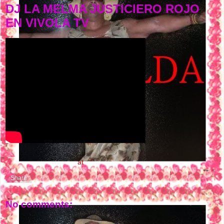
DJ LA MELMA JUSTICIERO ROJO
EN VIVOLA TV
NASTY FLOW MUSIC
at
7:30 PM
Share
No comments: