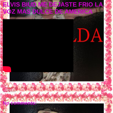
ELVIS BIUD ME DEJASTE FRIO LA
VOZ MAS DULCE DE AMERICA
NASTY FLOW MUSIC
at
5:12 PM
Share
No comments: