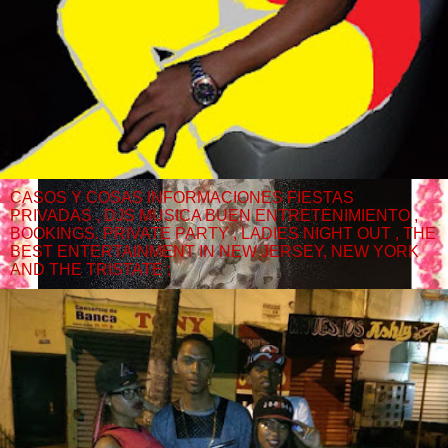
CASOS Y COSAS INFORMACIONES FIESTAS
PRIVADAS , DJS MUSICA BUEN ENTRETENIMIENTO ,
BOOKINGS. PRIVATE PARTY , LADIES NIGHT OUT , THE
BEST ENTERTAINMENT IN NEW JERSEY, NEW YORK
AND THE TRISTATE ;